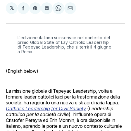
𝕏
Share
Share
Share
Share
Share
on
on
on
on
via
Facebook
Pinterest
LinkedIn
WhatsApp
Email
L’edizione italiana si inserisce nel contesto del 
primo Global State of Lay Catholic Leadership 
di Tepeyac Leadership, che si terrà il 4 giugno 
a Roma. 
(English below)
La missione globale di Tepeyac Leadership, volta a
formare leader cattolici laici per la trasformazione della
società, ha raggiunto una nuova e straordinaria tappa.
Catholic Leadership for Civil Society
(
Leadership
cattolica per la società civile
), l’influente opera di
Cristofer Pereyra ed Erin Monnin, è ora disponibile in
italiano, aprendo le porte a un nuovo contesto culturale